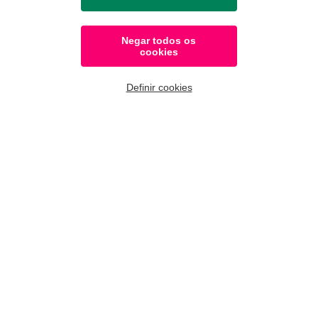
Factoring
Negar todos os
Rede em Portugal
cookies
Portugal
- Eurofactor Portugal
Definir cookies
Rede internacional
Alemanha
- Eurofactor Alemanha :
alemão
Bélgica
- Eurofactor Bélgica :
francês
Espanha
- Eurofactor Espanha :
espanhol
Itália
- Eurofactor Itália :
italiano
Polónia
- Eurofactor Polónia :
polaco
França
- LCL Eurofactor :
francês
Leasing
Rede internacional