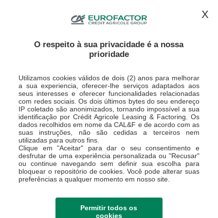
CONTACTE-NOS
ESPAÇO CLIENTE
X
O respeito à sua privacidade é a nossa
prioridade
Utilizamos cookies válidos de dois (2) anos para melhorar
a sua experiencia, oferecer-lhe serviços adaptados aos
seus interesses e oferecer funcionalidades relacionadas
com redes sociais. Os dois últimos bytes do seu endereço
IP coletado são anonimizados, tornando impossível a sua
Sites do Grupo
identificação por Crédit Agricole Leasing & Factoring. Os
dados recolhidos em nome da CAL&F e de acordo com as
suas instruções, não são cedidas a terceiros nem
utilizadas para outros fins.
Clique em "Aceitar" para dar o seu consentimento e
desfrutar de uma experiência personalizada ou "Recusar"
ou continue navegando sem definir sua escolha para
bloquear o repositório de cookies. Você pode alterar suas
preferências a qualquer momento em nosso site.
Permitir todos os
cookies