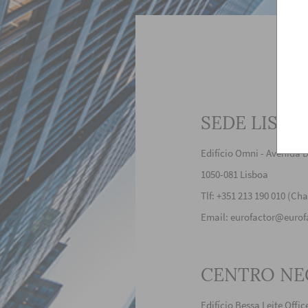
SEDE LISBO
Edifício Omni - Avenida D
1050-081 Lisboa
Tlf: +351 213 190 010 (Ch
Email: eurofactor@eurof
CENTRO NE
Edifício Bessa Leite Offi