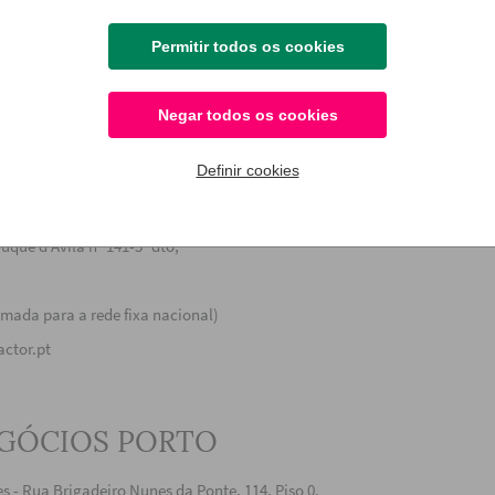
Permitir todos os cookies
Negar todos os cookies
Definir cookies
A
uque d’Avila nº 141-3º dto,
amada para a rede fixa nacional)
actor.pt
GÓCIOS PORTO
ces - Rua Brigadeiro Nunes da Ponte, 114, Piso 0,