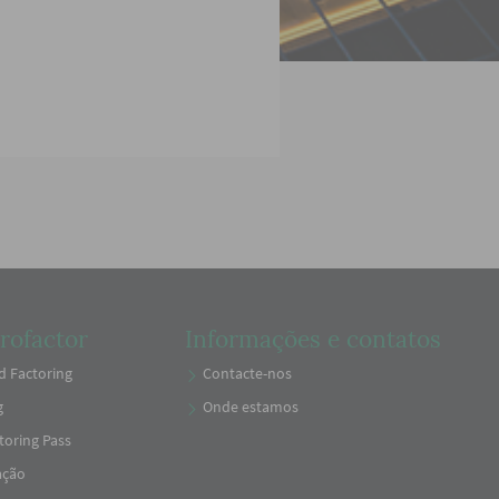
rofactor
Informações e contatos
 Factoring
Contacte-nos
g
Onde estamos
toring Pass
ação