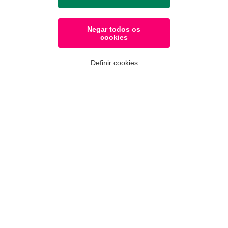
Negar todos os
Taxa de juro
cookies
PDF - 220 ko
Definir cookies
Sobre Nós
Factoring
Soluções Eurofactor