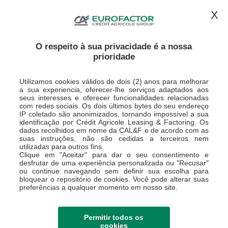
CONTACTE-NOS
ESPAÇO CLIENTE
X
O respeito à sua privacidade é a nossa
prioridade
Utilizamos cookies válidos de dois (2) anos para melhorar
a sua experiencia, oferecer-lhe serviços adaptados aos
seus interesses e oferecer funcionalidades relacionadas
com redes sociais. Os dois últimos bytes do seu endereço
IP coletado são anonimizados, tornando impossível a sua
Folheto de taxas de
identificação por Crédit Agricole Leasing & Factoring. Os
dados recolhidos em nome da CAL&F e de acordo com as
juro
suas instruções, não são cedidas a terceiros nem
utilizadas para outros fins.
Clique em "Aceitar" para dar o seu consentimento e
desfrutar de uma experiência personalizada ou "Recusar"
ou continue navegando sem definir sua escolha para
bloquear o repositório de cookies. Você pode alterar suas
preferências a qualquer momento em nosso site.
Permitir todos os
cookies