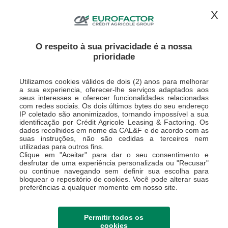
CONTACTE-NOS
ESPAÇO CLIENTE
X
O respeito à sua privacidade é a nossa
prioridade
Utilizamos cookies válidos de dois (2) anos para melhorar
a sua experiencia, oferecer-lhe serviços adaptados aos
seus interesses e oferecer funcionalidades relacionadas
com redes sociais. Os dois últimos bytes do seu endereço
IP coletado são anonimizados, tornando impossível a sua
O Crédit Agricole
identificação por Crédit Agricole Leasing & Factoring. Os
dados recolhidos em nome da CAL&F e de acordo com as
Leasing &
suas instruções, não são cedidas a terceiros nem
utilizadas para outros fins.
Factoring, S.A. –
Clique em "Aceitar" para dar o seu consentimento e
desfrutar de uma experiência personalizada ou "Recusar"
ou continue navegando sem definir sua escolha para
Sucursal em
bloquear o repositório de cookies. Você pode alterar suas
preferências a qualquer momento em nosso site.
Portugal apoia o
Banco Alimentar
Permitir todos os
cookies